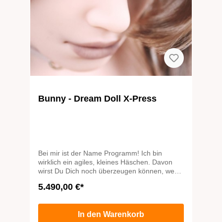
Bunny - Dream Doll X-Press
Bei mir ist der Name Programm! Ich bin
wirklich ein agiles, kleines Häschen. Davon
wirst Du Dich noch überzeugen können, wenn
wir erst sämtliche bekannte Stellungen
5.490,00 €*
ausprobiert haben und ein bisschen zu
experimentieren anfangen. Siehst Du wie
beweglich meine schönen, schlanken Beine
In den Warenkorb
sind? Ob ich irgendwann müde werde? Auf