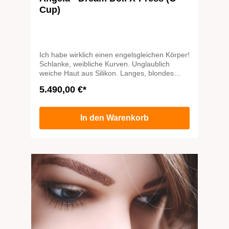
Cup)
Ich habe wirklich einen engelsgleichen Körper!
Schlanke, weibliche Kurven. Unglaublich
weiche Haut aus Silikon. Langes, blondes
Haar, das in seidigen Wellen über meine
5.490,00 €*
Schultern fällt. Nur in einer Sache bin ich
garantiert kein braver Engel. Willst Du mehr
herausfinden?
In den Warenkorb