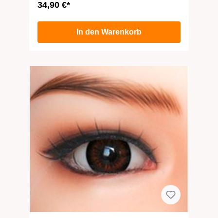
34,90 €*
sie dir vorstellst. Da die Augen passend sind
für alle unsere Liebespuppen aus TPE und
sich außerdem durch eine einfache
In den Warenkorb
Handhabung auszeichnen, sind Deiner
Kreativität bei der Gestaltung Deiner Lovedoll
keine Grenzen gesetzt. Unser Tipp: Ein
intensiver Blick reicht dir nicht? Dann
entdecke unsere vielseitigen Perücken,
Fingernägel und weiteres Zubehör, mit dem
du Deine Liebespuppe in Deine ganz
persönliche Traumfrau verwandelst. Alle
Produktdetails im Überblick: Material
Kunststoff Farbe blau Durchmesser 3,3 cm
Gewicht 7 g Lieferumfang ein Augenpaar (2
Stück) Verwendung für alle Real Dolls aus
TPE ab 100 cm